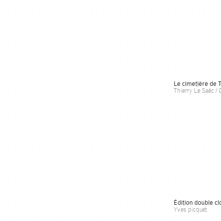
Le cimetière de 
Thierry Le Saëc / 
Édition double c
Yves picquet