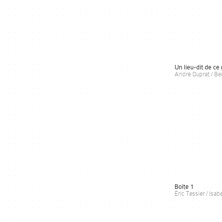
Un lieu-dit de c
André Duprat / Be
Boîte 1
Éric Tessier / Isab