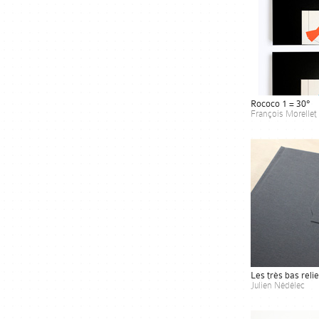
Rococo 1 = 30°
François Morellet
Les très bas relie
Julien Nédélec