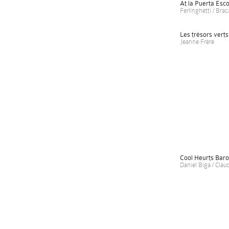
At la Puerta Esc
Ferlinghetti / Brac
Les trésors verts
Jeanne Frère
Cool Heurts Bar
Daniel Biga / Claud